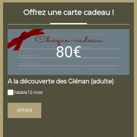
Offrez une carte cadeau !
80€
A la découverte des Glénan (adulte)
A 
Valable
12 mois
V
OFFRIR