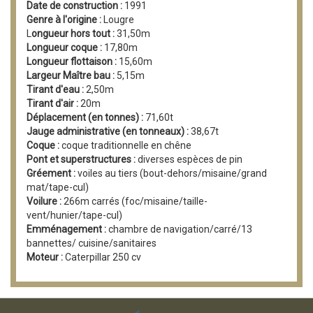
Date de construction :
1991
Genre à l'origine :
Lougre
L
ongueur hors tout :
31,50m
Longueur coque :
17,80m
Longueur flottaison :
15,60m
Largeur Maître bau :
5,15m
Tirant d'eau :
2,50m
Tirant d'air :
20m
Déplacement (en tonnes) :
71,60t
Jauge administrative (en tonneaux) :
38,67t
Coque :
coque traditionnelle en chêne
Pont et superstructures :
diverses espèces de pin
Gréement :
voiles au tiers (bout-dehors/misaine/grand
mat/tape-cul)
Voilure :
266m carrés (foc/misaine/taille-
vent/hunier/tape-cul)
Emménagement :
chambre de navigation/carré/13
bannettes/ cuisine/sanitaires
Moteur :
Caterpillar 250 cv