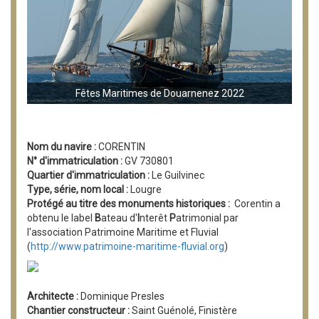
Fêtes Maritimes de Douarnenez 2022
Nom du navire :
CORENTIN
N° d'immatriculation :
GV 730801
Quartier d'immatriculation :
Le Guilvinec
Type, série, nom local :
Lougre
Protégé au titre des monuments historiques :
Corentin a
obtenu le label
B
ateau d'
I
nterêt
P
atrimonial par
l'association Patrimoine Maritime et Fluvial
(
http://www.patrimoine-maritime-fluvial.org
)
Architecte :
Dominique Presles
Chantier constructeur :
Saint Guénolé, Finistère